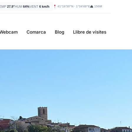
EMP
27.9°
HUM
64%
VENT
6 km/h
41°16′30″N · 1°34′48″E
150M
Webcam
Comarca
Blog
Llibre de visites