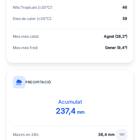
Nits Tropicals (≥20°C):
46
Dies de calor (≥30°C):
59
Mes més càlid:
Agost (28,2°)
Mes més fred:
Gener (9,4°)
PRECIPITACIÓ
Acumulat
237,4
mm
Màxim en 24h:
38,4 mm
17/1