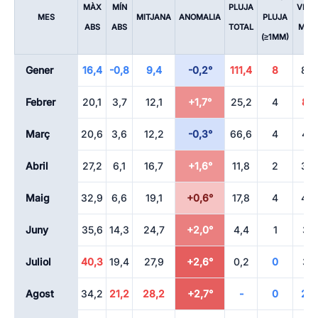
MÀX
MÍN
PLUJA
VENT
MES
MITJANA
ANOMALIA
PLUJA
ABS
ABS
TOTAL
MÀX
(≥1MM)
Gener
16,4
-0,8
9,4
-0,2°
111,4
8
82
Febrer
20,1
3,7
12,1
+1,7°
25,2
4
85
Març
20,6
3,6
12,2
-0,3°
66,6
4
47
Abril
27,2
6,1
16,7
+1,6°
11,8
2
39
Maig
32,9
6,6
19,1
+0,6°
17,8
4
48
Juny
35,6
14,3
24,7
+2,0°
4,4
1
31
Juliol
40,3
19,4
27,9
+2,6°
0,2
0
31
Agost
34,2
21,2
28,2
+2,7°
-
0
29