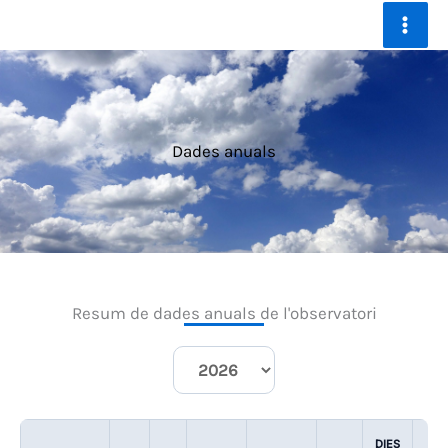
Ir
al
contenido
Dades anuals
Resum de dades anuals de l'observatori
DIES