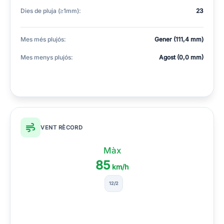
Dies de pluja (≥1mm):
23
Mes més plujós:
Gener (111,4 mm)
Mes menys plujós:
Agost (0,0 mm)
VENT RÈCORD
Màx
85
km/h
12/2