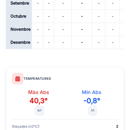
Setembre
-
-
-
-
-
-
-
Octubre
-
-
-
-
-
-
-
Novembre
-
-
-
-
-
-
-
Desembre
-
-
-
-
-
-
-
TEMPERATURES
Màx Abs
Mín Abs
40,3°
-0,8°
8/7
7/1
Glaçades (≤0°C):
2