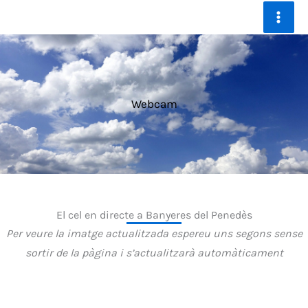
Ir
al
contenido
Webcam
El cel en directe a Banyeres del Penedès
Per veure la imatge actualitzada espereu uns segons sense
sortir de la pàgina i s’actualitzarà automàticament
Webcam Banyeres del Penedès
13:34:17
DIRECTE